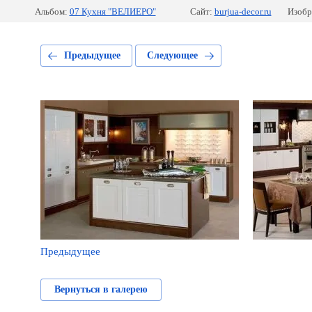
Альбом:
07 Кухня "ВЕЛИЕРО"
Сайт:
burjua-decor.ru
Изобр
Предыдущее
Следующее
Предыдущее
Вернуться в галерею