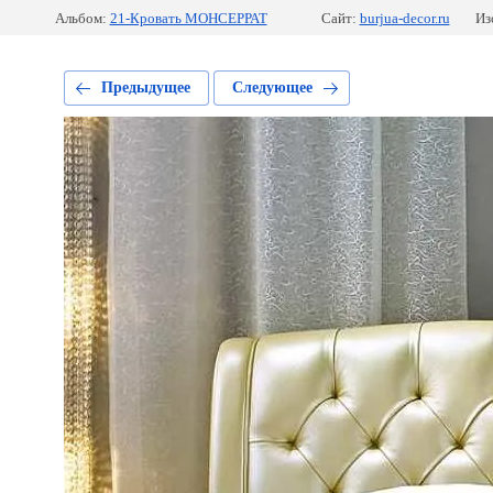
Альбом:
21-Кровать МОНСЕРРАТ
Сайт:
burjua-decor.ru
Из
Предыдущее
Следующее