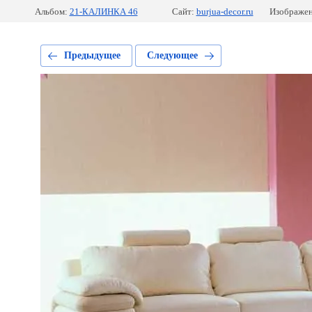
Альбом:
21-КАЛИНКА 46
Сайт:
burjua-decor.ru
Изображен
Предыдущее
Следующее