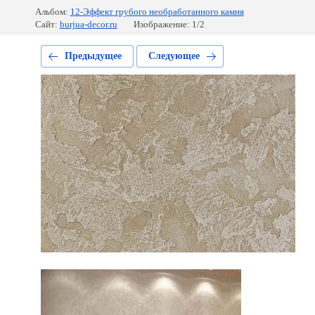
Альбом:
12-Эффект грубого необработанного камня
Сайт:
burjua-decor.ru
Изображение: 1/2
Предыдущее
Следующее